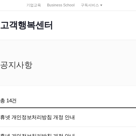
service portal
기업교육
Business School
구독서비스
고객행복센터
공지사항
총
14
건
휴넷 개인정보처리방침 개정 안내